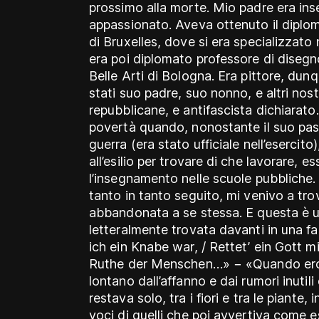
prossimo alla morte. Mio padre era ins
appassionato. Aveva ottenuto il diplom
di Bruxelles, dove si era specializzato n
era poi diplomato professore di disegn
Belle Arti di Bologna. Era pittore, du
stati suo padre, suo nonno, e altri nostr
repubblicane, e antifascista dichiarato
povertà quando, nonostante il suo pas
guerra (era stato ufficiale nell’esercito
all’esilio per trovare di che lavorare, e
l’insegnamento nelle scuole pubbliche. Ne
tanto in tanto seguito, mi venivo a trov
abbandonata a se stessa. E questa è u
letteralmente trovata davanti in una f
ich ein Knabe war, / Rettet’ ein Gott 
Ruthe der Menschen…» − «Quando ero f
lontano dall’affanno e dai rumori inutili 
restava solo, tra i fiori e tra le piante,
voci di quelli che poi avvertiva come e