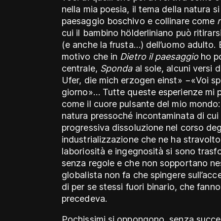
nella mia poesia, il tema della natura 
paesaggio boschivo e collinare come
r
cui il bambino hölderliniano può ritirar
(e anche la frusta…) dell’uomo adulto.
motivo che in
Dietro il paesaggio
ho po
centrale,
Sponda
al sole, alcuni versi 
Ufer, die mich erzogen einst» −«Voi s
giorno»… Tutte queste esperienze mi p
come il cuore pulsante del mio mondo
natura pressoché incontaminata di cui 
progressiva dissoluzione nel corso deg
industrializzazione che ne ha stravolto l
laboriosità e ingegnosità si sono trasfo
senza regole e che non sopportano ne
globalista non fa che spingere sull’acce
di per se stessi fuori binario, che fanno
precedeva.
Pochissimi si oppongono, senza succes