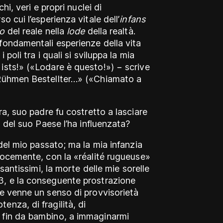
hi, veri e propri nuclei di
o cui l’esperienza vitale dell’
infans
do
del reale nella
lode
della realtà.
 fondamentali esperienze della vita
 poli tra i quali si sviluppa la mia
ists!» («Lodare è questo!») − scrive
 Rühmen Bestellter…» («Chiamato a
ra, suo padre fu costretto a lasciare
a del suo Paese l’ha influenzata?
 del mio passato; ma la mia infanzia
ecocemente, con la «réalité rugueuse»
esantissimi, la morte delle mie sorelle
3, e la conseguente prostrazione
ne venne un senso di provvisorietà
nza, di fragilità, di
 fin da bambino, a immaginarmi