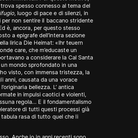
si trova spesso connesso al tema del
ifugio
, luogo di pace e di silenzi, in
si per non sentire il baccano stridente
 Ed è, ancora, per questo stesso
sto a epigrafe dell’intera sezione
della lirica Die Heimat: «Ihr teuern
ponde care, che m’educaste un
ortavano a considerare la Cal Santa
: un mondo sprofondato in una
ho visto, con immensa tristezza, la
li anni, causata da una vorace
’originaria bellezza. L’ antica
rmate in impulsi caotici e violenti,
ssuna regola… E il fondamentalismo
leratore di tutti questi processi già
 tabula rasa di tutto quel che li
so. Anche io in anni recenti sono