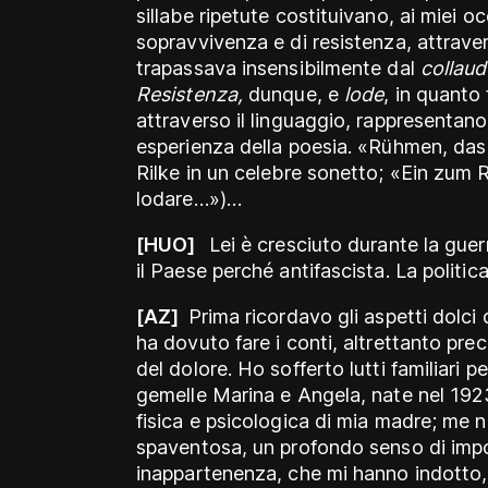
sillabe ripetute costituivano, ai miei occ
sopravvivenza e di resistenza, attravers
trapassava insensibilmente dal
collau
Resistenza,
dunque, e
lode
, in quanto
attraverso il linguaggio, rappresentano i
esperienza della poesia. «Rühmen, das 
Rilke in un celebre sonetto; «Ein zum
lodare…»)…
[HUO]
Lei è cresciuto durante la guer
il Paese perché antifascista. La politic
[AZ]
Prima ricordavo gli aspetti dolci
ha dovuto fare i conti, altrettanto pr
del dolore. Ho sofferto lutti familiari p
gemelle Marina e Angela, nate nel 192
fisica e psicologica di mia madre; me 
spaventosa, un profondo senso di impote
inappartenenza, che mi hanno indotto,