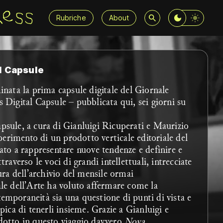
Rubriche
About
l Capsule
inata la prima capsule digitale del Giornale
 Digital Capsule – pubblicata qui, sei giorni su
psule, a cura di Gianluigi Ricuperati e Maurizio
sperimento di un prodotto verticale editoriale del
ato a rappresentare nuove tendenze e definire e
traverso le voci di grandi intellettuali, intrecciate
tura dell’archivio del mensile ormai
le dell’Arte ha voluto affermare come la
emporaneità sia una questione di punti di vista e
pica di tenerli insieme. Grazie a Gianluigi e
dotto in questo viaggio davvero
Nova
.