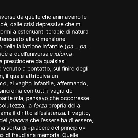
iverse da quelle che animavano le
oè, dalle crisi depressive che mi
ormi a estenuanti terapie di natura
nteressato alla dimensione
 della lallazione infantile (
pa… pa…
ioè a quell’universale
idioma
 a prescindere da qualsiasi
o venuto a contatto, sul finire degli
, il quale attribuiva un
o, al vagito infantile, affermando,
sincronia con tutti i vagiti del
parte mia, pensavo che occorresse
isolutezza, la
forza
propria della
a il diritto all’esistenza. Il vagito,
 del
piacere
che l’essere ha di essere,
na sorta di «piacere del principio»
re» di freudiana memoria. Quelle