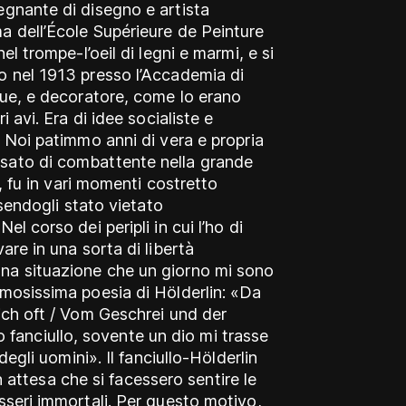
egnante di disegno e artista
a dell’École Supérieure de Peinture
el trompe-l’oeil di legni e marmi, e si
o nel 1913 presso l’Accademia di
nque, e decoratore, come lo erano
i avi. Era di idee socialiste e
. Noi patimmo anni di vera e propria
sato di combattente nella grande
), fu in vari momenti costretto
ssendogli stato vietato
l corso dei peripli in cui l’ho di
are in una sorta di libertà
na situazione che un giorno mi sono
amosissima poesia di Hölderlin: «Da
mich oft / Vom Geschrei und der
anciullo, sovente un dio mi trasse
degli uomini». Il fanciullo-Hölderlin
 in attesa che si facessero sentire le
sseri immortali. Per questo motivo,