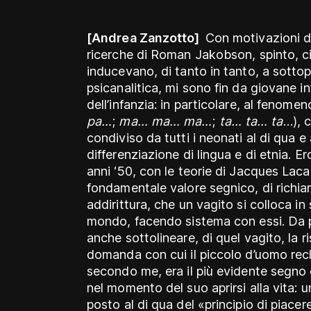
[Andrea Zanzotto]
Con motivazioni d
ricerche di Roman Jakobson, spinto, ci
inducevano, di tanto in tanto, a sottop
psicanalitica, mi sono fin da giovane i
dell’infanzia: in particolare, al fenomeno
pa…
;
ma… ma… ma…
;
ta… ta… ta
…), c
condiviso da tutti i neonati al di qua e
differenziazione di lingua e di etnia. Er
anni ‘50, con le teorie di Jacques Lacan
fondamentale valore segnico, di richiam
addirittura, che un vagito si colloca in 
mondo, facendo sistema con essi. Da 
anche sottolineare, di quel vagito, la r
domanda con cui il piccolo d’uomo reclam
secondo me, era il più evidente segno
nel momento del suo aprirsi alla vita: u
posto al di qua del «principio di piace