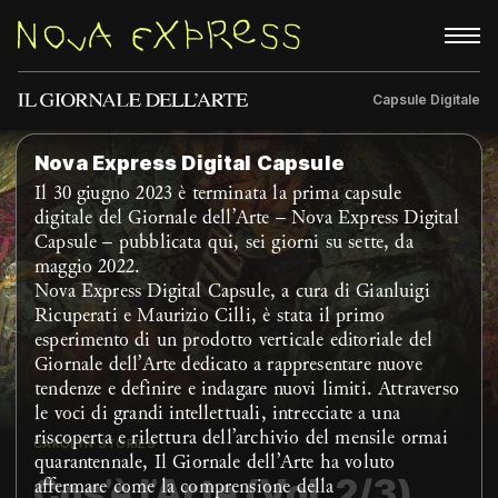
Capsule Digitale
Rubriche
About
Nova Express Digital Capsule
Il 30 giugno 2023 è terminata la prima capsule
digitale del Giornale dell’Arte – Nova Express Digital
Capsule – pubblicata qui, sei giorni su sette, da
maggio 2022.
Nova Express Digital Capsule, a cura di Gianluigi
Ricuperati e Maurizio Cilli, è stata il primo
esperimento di un prodotto verticale editoriale del
Giornale dell’Arte dedicato a rappresentare nuove
tendenze e definire e indagare nuovi limiti. Attraverso
le voci di grandi intellettuali, intrecciate a una
riscoperta e rilettura dell’archivio del mensile ormai
CAROLYN STORIES
quarantennale, Il Giornale dell’Arte ha voluto
Cos’è l’Arte (Vol. 2/3)
affermare come la comprensione della