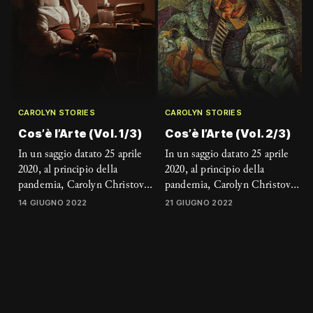
CAROLYN STORIES
CAROLYN STORIES
Cos’è l’Arte (Vol. 1/3)
Cos’è l’Arte (Vol. 2/3)
In un saggio datato 25 aprile
In un saggio datato 25 aprile
2020, al principio della
2020, al principio della
pandemia, Carolyn Christov-
pandemia, Carolyn Christov-
Bakargiev riflette sulle
Bakargiev riflette sulle
14 GIUGNO 2022
21 GIUGNO 2022
complessità delle componenti
complessità delle componenti
di significato per una
di significato per una
definizione delle pratiche
definizione delle pratiche
artistiche
artistiche