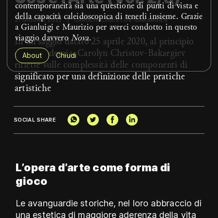
contemporaneità sia una questione di punti di vista e
della capacità caleidoscopica di tenerli insieme. Grazie
21 GIUGNO 2022
CAROLYN CHRISTOV-BAKARGIEV
a Gianluigi e Maurizio per averci condotto in questo
viaggio davvero
Nova
.
In un saggio datato 25 aprile 2020, al principio
della pandemia, Carolyn Christov-Bakargiev
About
Chiudi
riflette sulle complessità delle componenti di
significato per una definizione delle pratiche
artistiche
SOCIAL SHARE
L’opera d’arte come forma di
gioco
Le avanguardie storiche, nel loro abbraccio di
una estetica di maggiore aderenza della vita