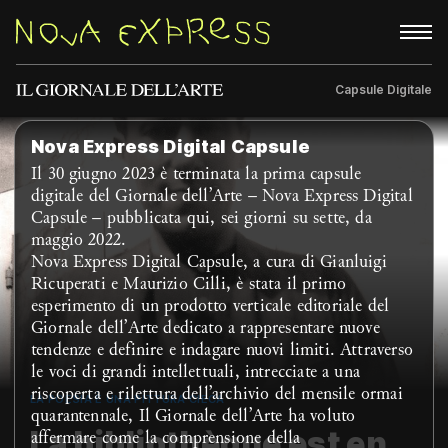
Capsule Digitale
Rubriche
About
Nova Express Digital Capsule
Il 30 giugno 2023 è terminata la prima capsule
digitale del Giornale dell’Arte – Nova Express Digital
Capsule – pubblicata qui, sei giorni su sette, da
maggio 2022.
Nova Express Digital Capsule, a cura di Gianluigi
Ricuperati e Maurizio Cilli, è stata il primo
esperimento di un prodotto verticale editoriale del
Giornale dell’Arte dedicato a rappresentare nuove
tendenze e definire e indagare nuovi limiti. Attraverso
le voci di grandi intellettuali, intrecciate a una
riscoperta e rilettura dell’archivio del mensile ormai
LA POESIA È UNA PITTURA CIECA
quarantennale, Il Giornale dell’Arte ha voluto
La bibliothèque est en
affermare come la comprensione della