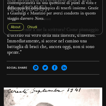
contemporaneità sia una questione di punti di vista e
feu (1955)
della capacità caleidoscopica di tenerli insieme. Grazie
a Gianluigi e Maurizio per averci condotto in questo
viaggio davvero
Nova
.
28 LUGLIO 2022
RENÉ CHAR
About
Chiudi
“Come venne a me la scrittura? Come piumaggio
d’uccello sul vetro della mia finestra, d’inverno.
Immediatamente, si accese nel camino una
battaglia di braci che, ancora oggi, non si sono
spente.”
SOCIAL SHARE