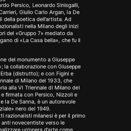
rdo Persico, Leonardo Sinisgalli,
 Carrieri, Giulio Carlo Argan, la De
della poetica dell’artista. Ad
zionalisti nella Milano degli inizi
atori del «Gruppo 7» mediato da
ano di «La Casa bella», che fu il
ione del monumento a Giuseppe
7»; la collaborazione con Giuseppe
Erba (distrutto); e con Figini e
ennale di Milano del 1933, che
ia alla VI Triennale di Milano del
 e firmata con Persico, Nizzoli e
e la De Sanna, è un autorevole
ziale» nero del 1949.
i razionalisti milanesi è per il primo
 anti novecentiste verso le
realizzare un’opera d’arte come