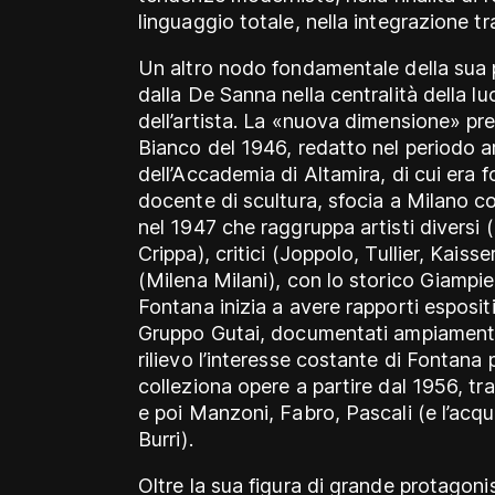
linguaggio totale, nella integrazione tra
Un altro nodo fondamentale della sua 
dalla De Sanna nella centralità della lu
dell’artista. La «nuova dimensione» p
Bianco del 1946, redatto nel periodo ar
dell’Accademia di Altamira, di cui era
docente di scultura, sfocia a Milano c
nel 1947 che raggruppa artisti diversi 
Crippa), critici (Joppolo, Tullier, Kaisser
(Milena Milani), con lo storico Giamp
Fontana inizia a avere rapporti espositiv
Gruppo Gutai, documentati ampiamente 
rilievo l’interesse costante di Fontana pe
colleziona opere a partire dal 1956, tra
e poi Manzoni, Fabro, Pascali (e l’acqu
Burri).
Oltre la sua figura di grande protagonis