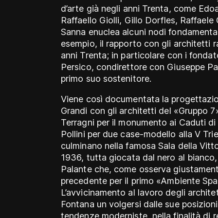
d’arte già negli anni Trenta, come Edoa
Raffaello Giolli, Gillo Dorfles, Raffaele
Sanna enuclea alcuni nodi fondamentali 
esempio, il rapporto con gli architetti ra
anni Trenta; in particolare con i fond
Persico, condirettore con Giuseppe Pag
primo suo sostenitore.
Viene così documentata la progettaz
Grandi con gli architetti del «Gruppo 
Terragni per il monumento ai Caduti di 
Pollini per due case-modello alla V Tri
culminano nella famosa Sala della Vittor
1936, tutta giocata dal nero al bianco,
Palante che, come osserva giustament
precedente per il primo «Ambiente Spa
L’avvicinamento al lavoro degli architett
Fontana un volgersi dalle sue posizioni
tendenze moderniste, nella finalità di 