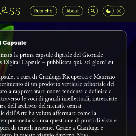
Rubriche
About
l Capsule
inata la prima capsule digitale del Giornale
 Digital Capsule – pubblicata qui, sei giorni su
psule, a cura di Gianluigi Ricuperati e Maurizio
sperimento di un prodotto verticale editoriale del
ato a rappresentare nuove tendenze e definire e
traverso le voci di grandi intellettuali, intrecciate
tura dell’archivio del mensile ormai
le dell’Arte ha voluto affermare come la
emporaneità sia una questione di punti di vista e
pica di tenerli insieme. Grazie a Gianluigi e
dotto in questo viaggio davvero
Nova
.