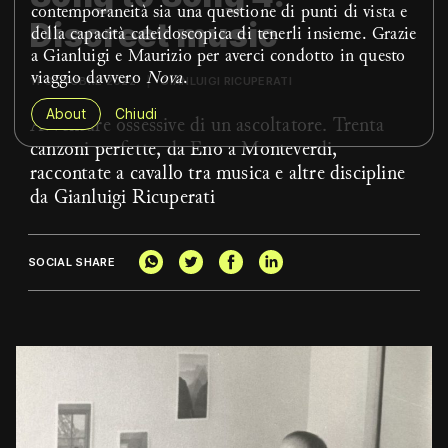
contemporaneità sia una questione di punti di vista e
Discreet music
della capacità caleidoscopica di tenerli insieme. Grazie
a Gianluigi e Maurizio per averci condotto in questo
viaggio davvero
Nova
.
11 OTTOBRE 2022
GIANLUIGI RICUPERATI
About
Chiudi
Avventure ossessive di un ascoltatore. Trenta
canzoni perfette, da Eno a Monteverdi,
raccontate a cavallo tra musica e altre discipline
da Gianluigi Ricuperati
SOCIAL SHARE