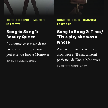
SONG TO SONG - CANZONI
SONG TO SONG - CANZONI
PERFETTE
PERFETTE
Song to Song 1:
Song to Song 2: Time /
Beauty Queen
‘Tis a pity she was a
whore
Avventure ossessive di un
ascoltatore. Trenta canzoni
Avventure ossessive di un
perfette, da Eno a Monteverdi,
ascoltatore. Trenta canzoni
raccontate a cavallo tra musica
perfette, da Eno a Monteverdi,
20 SETTEMBRE 2022
e altre discipline da Gianluigi
raccontate a cavallo tra musica
27 SETTEMBRE 2022
Ricuperati
e altre discipline da Gianluigi
Ricuperati