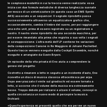
le complesse modalità in cui la traccia venne realizzata: essa
inizia con due formule melodiche di diversa lunghezza suonate
per mezzo di un sintetizzatore (in questo caso un EMS Synthi
AKS) associato a un sequencer. Il segnale riprodotto passa
successivamente attraverso un equalizzatore grafico che,
occasionalmente, cambia il timbro del suono, per poi raggiungere
una echo unit, prima di essere registrato su un registratore a
nastro. Il nastro viene riprodotto da una seconda macchina, per
poi essere rimandato alla prima che registra a sua volta i segnali
in sovrapposizione. L’altra metà dell’LP contiene tre variazioni
della composizione Canone in Re Maggiore di Johann Pachelbel.
Queste tracce vennero eseguite dalla Cockpit Ensemble, nonché
eseguite e arrangiate da Gavin Bryars.
Un episodio della vita privata di Eno aiuta a comprendere la
genesi del progetto:
Costretto a rimanere a letto in seguito a un incidente d’auto, Eno
ricevette un disco di musica classica ottocentesca per arpa.
Dopo aver piazzato il vinile sul giradischi ed essere tornato a
letto, si accorse che il volume della musica era estremamente
basso. Troppo debole per rialzarsi e alzare il volume, concepì in
quella circostanza un nuovo modo di percepire la musica.
Dichiarò:
«Quest’esperienza mi presentò quello che era per me un nuovo