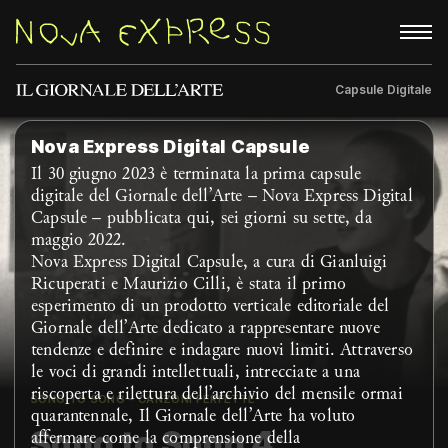
Capsule Digitale
Rubriche
About
Nova Express Digital Capsule
Il 30 giugno 2023 è terminata la prima capsule
digitale del Giornale dell’Arte – Nova Express Digital
Capsule – pubblicata qui, sei giorni su sette, da
maggio 2022.
Nova Express Digital Capsule, a cura di Gianluigi
Ricuperati e Maurizio Cilli, è stata il primo
esperimento di un prodotto verticale editoriale del
Giornale dell’Arte dedicato a rappresentare nuove
tendenze e definire e indagare nuovi limiti. Attraverso
le voci di grandi intellettuali, intrecciate a una
riscoperta e rilettura dell’archivio del mensile ormai
SONG TO SONG - CANZONI PERFETTE
quarantennale, Il Giornale dell’Arte ha voluto
Song to Song 4:
affermare come la comprensione della