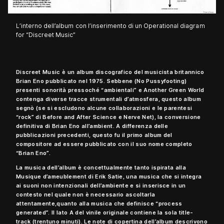
L’interno dell’album con l’inserimento di un Operational diagram
for “Discreet Music”
Discreet Music è un album discografico del musicista britannico
Brian Eno pubblicato nel 1975. Sebbene (No Pussyfooting)
presenti sonorità pressoché “ambientali” e Another Green World
contenga diverse tracce strumentali d’atmosfera, questo album
segnò (se si escludono alcune collaborazioni e le parentesi
“rock” di Before and After Science e Nerve Net), la conversione
definitiva di Brian Eno all’ambient. A differenza delle
pubblicazioni precedenti, questo fu il primo album del
compositore ad essere pubblicato con il suo nome completo
“Brian Eno”.
La musica dell’album è concettualmente tanto ispirata alla
Musique d’ameublement di Erik Satie, una musica che si integra
ai suoni non intenzionali dell’ambiente e si inserisce in un
contesto nel quale non è necessario ascoltarla
attentamente,quanto alla musica che definisce “process
generated”. Il lato A del vinile originale contiene la sola title-
track (trentuno minuti). Le note di copertina dell’album descrivono