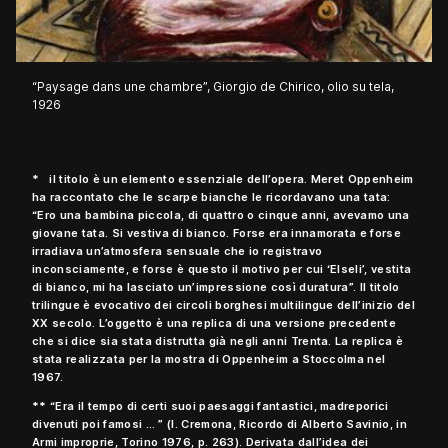
“Paysage dans une chambre”, Giorgio de Chirico, olio su tela,
1926
* il titolo è un elemento essenziale dell’opera. Meret Oppenheim
ha raccontato che le scarpe bianche le ricordavano una tata:
“Ero una bambina piccola, di quattro o cinque anni, avevamo una
giovane tata. Si vestiva di bianco. Forse era innamorata e forse
irradiava un’atmosfera sensuale che io registravo
inconsciamente, e forse è questo il motivo per cui ‘Elseli’, vestita
di bianco, mi ha lasciato un’impressione così duratura”. Il titolo
trilingue è evocativo dei circoli borghesi multilingue dell’inizio del
XX secolo. L’oggetto è una replica di una versione precedente
che si dice sia stata distrutta già negli anni Trenta. La replica è
stata realizzata per la mostra di Oppenheim a Stoccolma nel
1967.
** “Era il tempo di certi suoi paesaggi fantastici, madreporici
divenuti poi famosi … ” (I. Cremona, Ricordo di Alberto Savinio, in
Armi improprie, Torino 1976, p. 263). Derivata dall’idea dei