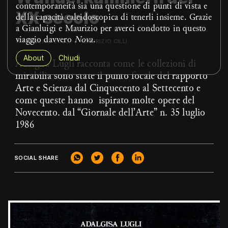
contemporaneità sia una questione di punti di vista e
XX secolo
della capacità caleidoscopica di tenerli insieme. Grazie
a Gianluigi e Maurizio per averci condotto in questo
viaggio davvero
Nova
.
11 FEBBRAIO 2023
MAURIZIO CILLI
About
Chiudi
Adalgisa Lugli racconta come le collezioni di
mirabilia sono state il punto focale del rapporto
Arte e Scienza dal Cinquecento al Settecento e
come queste hanno ispirato molte opere del
Novecento. dal “Giornale dell’Arte” n. 35 luglio
1986
SOCIAL SHARE