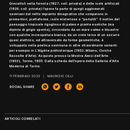
Giocattoli nella foresta (1927; coll. privata) e delle isole artificiali
(1928; coll. privata) l’opera fa parte di quegli agglomerati
saviniani dal netto impianto disegnativo che compaiono in
promontori, piattaforme, isole misteriose o “portatili”. Il motivo del
paesaggio tropicale rigoglioso di palme e piante esotiche (ma
dipinte di grigio spento), circondato da un mare calmo e bluastro
con qualche increspatura bianca, da un cielo terso di un azzurro
quasi elettrico, ed attraversato da forme geometriche, è
sviluppato nella poetica saviniana in altre straordinarie varianti:
per esempio in L’Algérie préhistorique (1932; Milano, Civiche
Raccolte d’Arte). Acquisto presso la Mostra Amici dell’Arte
(1932), Torino, 1933. Dalla scheda dell’opera della Galleria d’Arte
Moderna di Torino.
11 FEBBRAIO 2023
MAURIZIO CILLI
SOCIAL SHARE
ARTICOLI CORRELATI