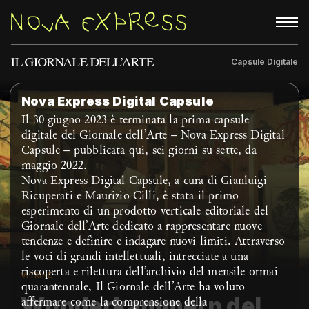
Capsule Digitale
Rubriche
About
Nova Express Digital Capsule
Il 30 giugno 2023 è terminata la prima capsule
digitale del Giornale dell’Arte – Nova Express Digital
Capsule – pubblicata qui, sei giorni su sette, da
maggio 2022.
Nova Express Digital Capsule, a cura di Gianluigi
Ricuperati e Maurizio Cilli, è stata il primo
esperimento di un prodotto verticale editoriale del
Giornale dell’Arte dedicato a rappresentare nuove
tendenze e definire e indagare nuovi limiti. Attraverso
le voci di grandi intellettuali, intrecciate a una
riscoperta e rilettura dell’archivio del mensile ormai
VITRINE
quarantennale, Il Giornale dell’Arte ha voluto
Wunderkammern del
affermare come la comprensione della