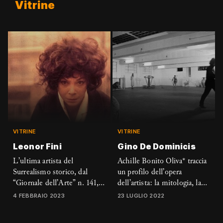
Vitrine
VITRINE
VITRINE
Leonor Fini
Gino De Dominicis
L’ultima artista del
Achille Bonito Oliva* traccia
Surrealismo storico, dal
un profilo dell’opera
“Giornale dell’Arte” n. 141,
dell’artista: la mitologia, la
febbraio 1996
morte, l’immortalità del
4 FEBBRAIO 2023
23 LUGLIO 2022
corpo, l’invisibile, la figura
femminile. Da “Il Giornale